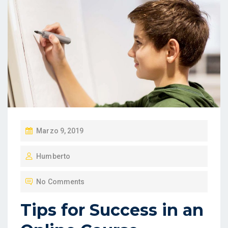
P
Marzo 9, 2019
O
Humberto
S
T
No Comments
E
D
Tips for Success in an
O